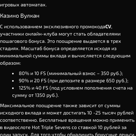
игровых автоматах.
Казино Вулкан
С использованием эксклюзивного промокода
CV
,
участники онлайн-клуба могут стать обладателями
пошагового бонуса. Это поощрение выдается в трех
стадиях. Масштаб бонуса определяется исходя из
минимальной суммы вклада и вычисляется следующим
образом:
80% и 10 FS (минимальный взнос – 350 руб.);
90% и 20 FS (при депозите в размере 650 руб.);
125% и 40 FS (под условием пополнения счета на
сумму от 1350 руб.).
Максимальное поощрение также зависит от суммы
исходного вклада и может достигать 10 -25 тысяч рублей
соответственно. Бесплатные вращения можно применить
в видеослоте Hot Triple Sevens со ставкой 10 рублей за
один запуск. Для того чтобы обналичить бонусные деньги,