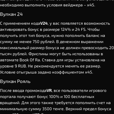
необходимо выполнить условия вейджера – х45.
Вулкан 24
С применением кода
V24
, у вас появляется возможность
активировать бонус в размере 124% и 24 FS. Чтобы
получить этот тип бонуса, нужно пополнить баланс на
сумму не менее 750 рублей. В денежном выражении
максимальный размер бонуса не должен превосходить 20
тысяч рублей. Фриспины могут быть использованы в
автомате Book Of Ra. Ставка для игры установлена на
уровне 9 RUB. Не рекомендуется менять ее размер.
Условие отыгрыша задано коэффициентом х45.
Вулкан Рояль
После ввода промокода
VR
, все пользователи игрового
портала получают бонус 100% и 100 бесплатных
вращений. Для этого также требуется пополнить счет на
минимальную сумму 3500 тенге. Верхний предел бонуса