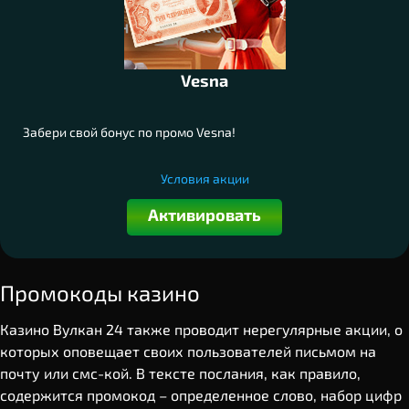
Vesna
Забери свой бонус по промо Vesna!
Условия акции
Активировать
Промокоды казино
Казино Вулкан 24 также проводит нерегулярные акции, о
которых оповещает своих пользователей письмом на
почту или смс-кой. В тексте послания, как правило,
содержится промокод – определенное слово, набор цифр